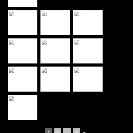
1
2
...
4
►