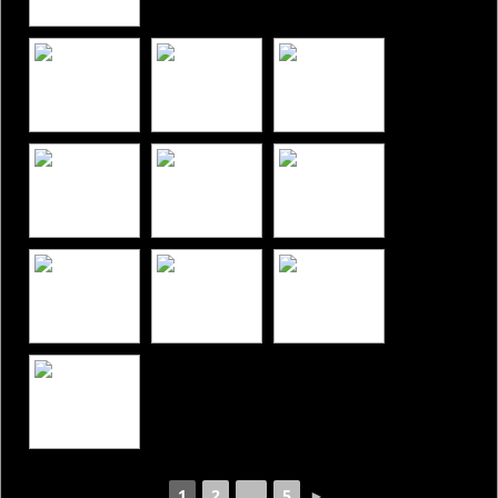
1
2
...
5
►