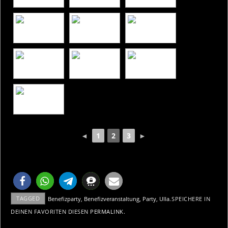
◄
1
2
3
►
TAGGED
Benefizparty
,
Benefizveranstaltung
,
Party
,
Ulla
.
SPEICHERE IN
DEINEN FAVORITEN DIESEN
PERMALINK
.