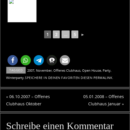
1
2
...
5
►
TAGGED
2007
,
November
,
Offenes Clubhaus
,
Open House
,
Party
,
Winterparty
.
SPEICHERE IN DEINEN FAVORITEN DIESEN
PERMALINK
.
«
06.10.2007 – Offenes
05.01.2008 – Offenes
Clubhaus Oktober
Clubhaus Januar
»
Schreibe einen Kommentar