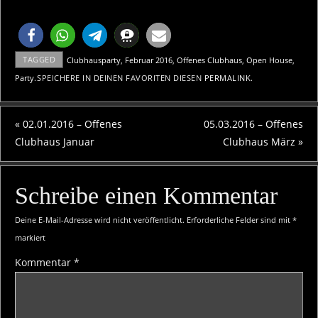
TAGGED
Clubhausparty
,
Februar 2016
,
Offenes Clubhaus
,
Open House
,
Party
.
SPEICHERE IN DEINEN FAVORITEN DIESEN
PERMALINK
.
«
02.01.2016 – Offenes
05.03.2016 – Offenes
Clubhaus Januar
Clubhaus März
»
Schreibe einen Kommentar
Deine E-Mail-Adresse wird nicht veröffentlicht.
Erforderliche Felder sind mit
*
markiert
Kommentar
*