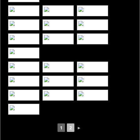
1
2
►