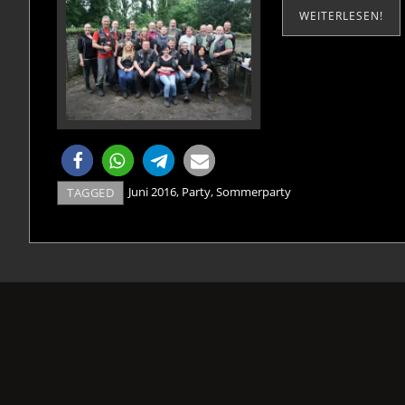
WEITERLESEN!
Juni 2016
,
Party
,
Sommerparty
TAGGED