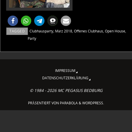
TAGGED
Clubhausparty
,
März 2018
,
Offenes Clubhaus
,
Open House
,
Party
IMPRESSUM
DATENSCHUTZERKLÄRUNG
© 1984 - 2026 MC PEGASUS BEDBURG
PRÄSENTIERT VON
PARABOLA
&
WORDPRESS.