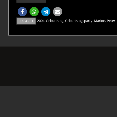
2004
,
Geburtstag
,
Geburtstagsparty
,
Marion
,
Peter
TAGGED