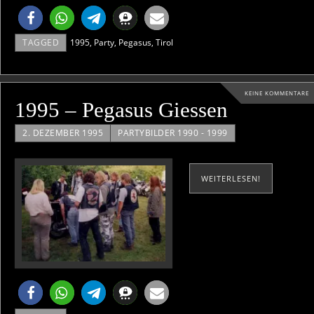
TAGGED
1995
,
Party
,
Pegasus
,
Tirol
KEINE KOMMENTARE
1995 – Pegasus Giessen
2. DEZEMBER 1995
PARTYBILDER 1990 - 1999
WEITERLESEN!