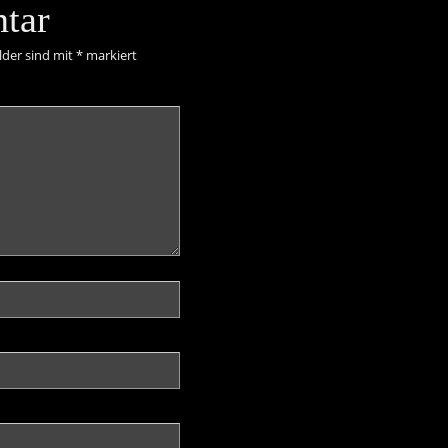
tar
lder sind mit
*
markiert