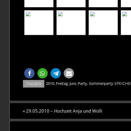
2010
,
Freitag
,
Juni
,
Party
,
Sommerparty
.
SPEICHE
TAGGED
«
29.05.2010 – Hochzeit Anja und Wolli