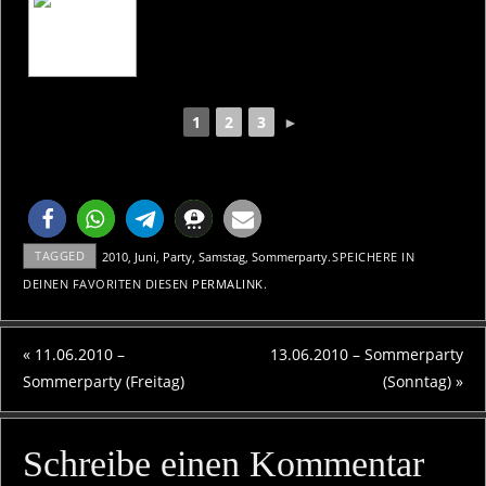
1
2
3
►
TAGGED
2010
,
Juni
,
Party
,
Samstag
,
Sommerparty
.
SPEICHERE IN
DEINEN FAVORITEN DIESEN
PERMALINK
.
«
11.06.2010 –
13.06.2010 – Sommerparty
Sommerparty (Freitag)
(Sonntag)
»
Schreibe einen Kommentar