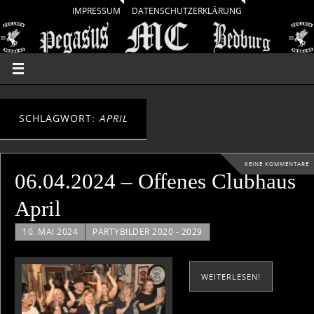
IMPRESSUM
DATENSCHUTZERKLÄRUNG
SCHLAGWORT:
APRIL
KEINE KOMMENTARE
06.04.2024 – Offenes Clubhaus
April
10. MAI 2024
PARTYBILDER 2020 - 2029
WEITERLESEN!