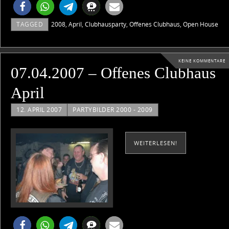
TAGGED
2008
,
April
,
Clubhausparty
,
Offenes Clubhaus
,
Open House
KEINE KOMMENTARE
07.04.2007 – Offenes Clubhaus
April
12. APRIL 2007
PARTYBILDER 2000 - 2009
WEITERLESEN!