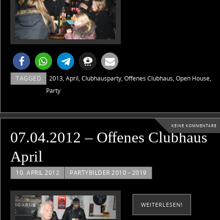
TAGGED
2013
,
April
,
Clubhausparty
,
Offenes Clubhaus
,
Open House
,
Party
KEINE KOMMENTARE
07.04.2012 – Offenes Clubhaus
April
10. APRIL 2012
PARTYBILDER 2010 - 2019
WEITERLESEN!