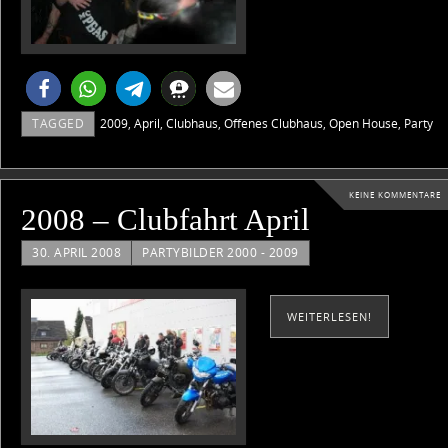
TAGGED
2009
,
April
,
Clubhaus
,
Offenes Clubhaus
,
Open House
,
Party
KEINE KOMMENTARE
2008 – Clubfahrt April
30. APRIL 2008
PARTYBILDER 2000 - 2009
WEITERLESEN!