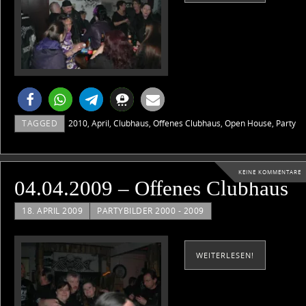
TAGGED
2010
,
April
,
Clubhaus
,
Offenes Clubhaus
,
Open House
,
Party
KEINE KOMMENTARE
04.04.2009 – Offenes Clubhaus
18. APRIL 2009
PARTYBILDER 2000 - 2009
WEITERLESEN!