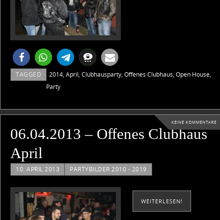
TAGGED
2014
,
April
,
Clubhausparty
,
Offenes Clubhaus
,
Open House
,
Party
KEINE KOMMENTARE
06.04.2013 – Offenes Clubhaus
April
10. APRIL 2013
PARTYBILDER 2010 - 2019
WEITERLESEN!