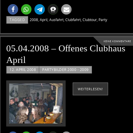
TAGGED
2008
,
April
,
Ausfahrt
,
Clubfahrt
,
Clubtour
,
Party
KEINE KOMMENTARE
05.04.2008 – Offenes Clubhaus
April
12. APRIL 2008
PARTYBILDER 2000 - 2009
WEITERLESEN!