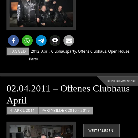
TAGGED
2012
,
April
,
Clubhausparty
,
Offens Clubhaus
,
Open House
,
Party
KEINE KOMMENTARE
02.04.2011 – Offenes Clubhaus
April
4. APRIL 2011
PARTYBILDER 2010 - 2019
WEITERLESEN!