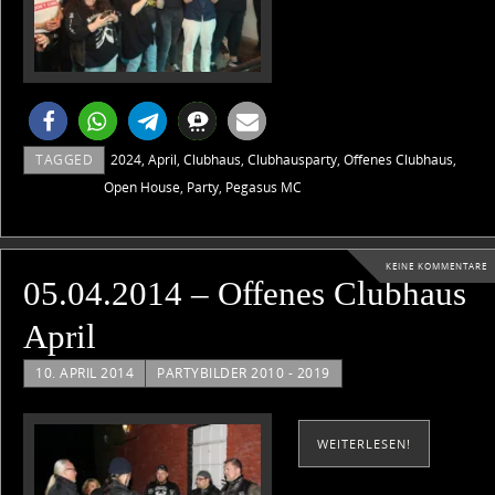
TAGGED
2024
,
April
,
Clubhaus
,
Clubhausparty
,
Offenes Clubhaus
,
Open House
,
Party
,
Pegasus MC
KEINE KOMMENTARE
05.04.2014 – Offenes Clubhaus
April
10. APRIL 2014
PARTYBILDER 2010 - 2019
WEITERLESEN!