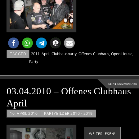
TAGGED
2011
,
April
,
Clubhausparty
,
Offenes Clubhaus
,
Open House
,
Party
KEINE KOMMENTARE
03.04.2010 – Offenes Clubhaus
April
10. APRIL 2010
PARTYBILDER 2010 - 2019
WEITERLESEN!